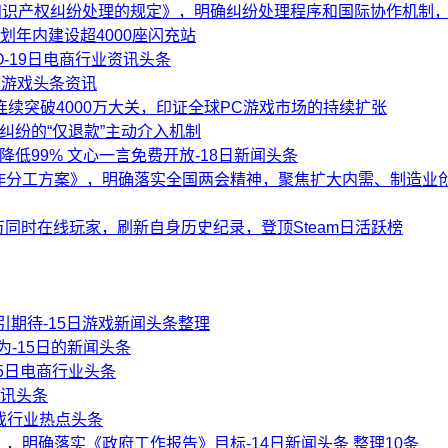
识产权纠纷处理的规定》，明确纠纷处理程序和国际协作机制，自2
计划年内建设超4000座闪充站
-19日电商行业资讯头条
日游戏头条资讯
周内连续突破4000万大关，印证全球PC游戏市场的持续扩张
纠纷的“仅退款”主动介入机制
本降低99% 文心一言免费开放-18日新闻头条
工作分工方案》，明确落实全国两会精神，聚焦扩大内需、制造业
80万同时在线玩家，刷新自身历史纪录，登顶Steam日活跃榜
期待-15日游戏新闻头条整理
为-15日的新闻头条
月15日电商行业头条
资讯头条
游戏行业热点头条
，明确落实《政府工作报告》目标-14日新闻头条 整理10条