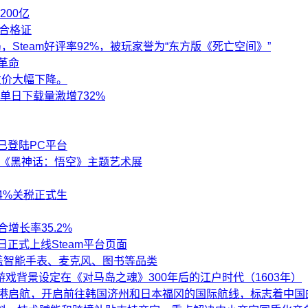
200亿
号合格证
Steam好评率92%，被玩家誉为“东方版《死亡空间》”
革命
发价大幅下降。
单日下载量激增732%
已登陆PC平台
办《黑神话：悟空》主题艺术展
4%关税正式生
增长率35.2%
正式上线Steam平台页面
覆盖智能手表、麦克风、图书等品类
戏背景设定在《对马岛之魂》300年后的江户时代（1603年）
轮母港启航，开启前往韩国济州和日本福冈的国际航线，标志着中