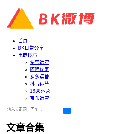
首页
BK日常分享
电商技巧
淘宝运营
阿明优惠
多多运营
抖音运营
1688运营
京东运营
文章合集