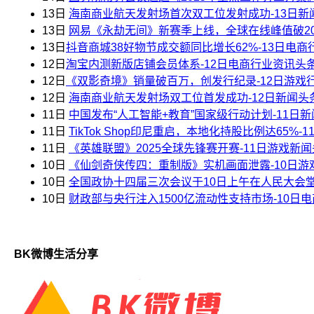
13日
海南商业航天发射场首次双工位发射成功-13日新
13日
网易《永劫无间》新赛季上线，全球在线峰值破20
13日
​抖音商城38好物节成交额同比增长62%-13日电
12日
​淘宝内测新版店铺会员体系-12日电商行业资讯头
12日
​《双影奇境》销量破百万，创发行纪录-12日游戏
12日
海南商业航天发射场双工位首发成功-12日新闻头
11日
中国发布“人工智能+教育”国家级行动计划-11日
11日
TikTok Shop印尼重启，本地化持股比例达65%
11日
《英雄联盟》2025全球先锋赛开赛-11日游戏新
10日
《仙剑奇侠传四：重制版》实机画面泄露-10日游
10日
全国政协十四届三次会议于10日上午在人民大会堂
10日
财政部与央行注入1500亿流动性支持市场-10日
BK微博生活分享