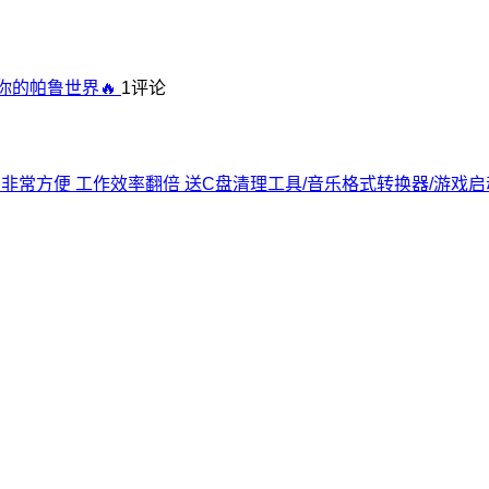
你的帕鲁世界🔥
1评论
去了 非常方便 工作效率翻倍 送C盘清理工具/音乐格式转换器/游戏