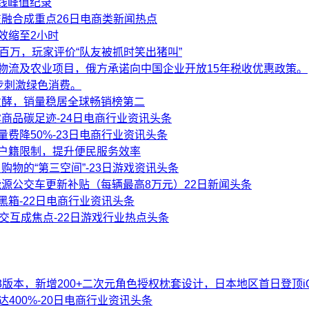
在线峰值纪录
融合成重点26日电商类新闻热点
效缩至2小时
破百万，玩家评价“队友被抓时笑出猪叫”
、物流及农业项目，俄方承诺向中国企业开放15年税收优惠政策。
步刺激绿色消费。
发酵，销量稳居全球畅销榜第二
商品碳足迹-24日电商行业资讯头条
播流量费降50%-23日电商行业资讯头条
破户籍限制，提升便民服务效率
物的“第三空间”-23日游戏资讯头条
源公交车更新补贴（每辆最高8万元）22日新闻头条
黑箱-22日电商行业资讯头条
交互成焦点-22日游戏行业热点头条
23版本，新增200+二次元角色授权枕套设计，日本地区首日登顶i
达400%-20日电商行业资讯头条