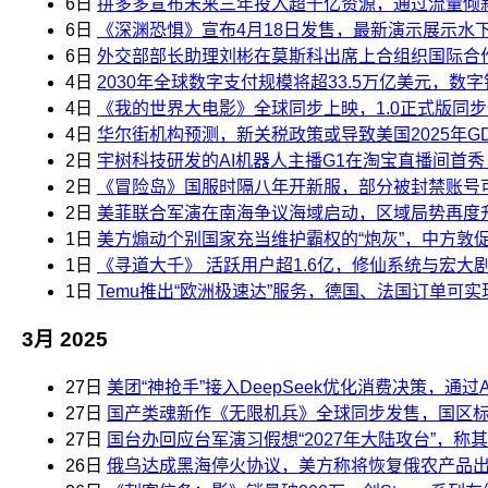
6日
拼多多宣布未来三年投入超千亿资源，通过流量倾
6日
《深渊恐惧》宣布4月18日发售，最新演示展示水
6日
外交部部长助理刘彬在莫斯科出席上合组织国际合
4日
2030年全球数字支付规模将超33.5万亿美元，数
4日
《我的世界大电影》全球同步上映，1.0正式版同步登陆S
4日
华尔街机构预测，新关税政策或导致美国2025年GD
2日
宇树科技研发的AI机器人主播G1在淘宝直播间首秀
2日
《冒险岛》国服时隔八年开新服，部分被封禁账号
2日
美菲联合军演在南海争议海域启动，区域局势再度
1日
美方煽动个别国家充当维护霸权的“炮灰”，中方敦
1日
《寻道大千》 活跃用户超1.6亿，修仙系统与宏大
1日
Temu推出“欧洲极速达”服务，德国、法国订单可实
3月 2025
27日
美团“神抢手”接入DeepSeek优化消费决策，通
27日
国产类魂新作《无限机兵》全球同步发售，国区标准
27日
国台办回应台军演习假想“2027年大陆攻台”，称其是
26日
俄乌达成黑海停火协议，美方称将恢复俄农产品出口