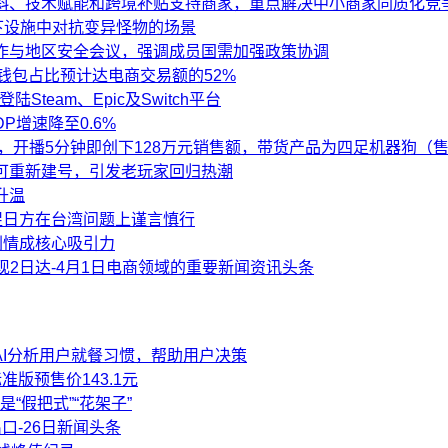
斜、技术赋能和跨境补贴支持商家，重点解决中小商家同质化竞
下设施中对抗变异怪物的场景
作与地区安全会议，强调成员国需加强政策协调
字钱包占比预计达电商交易额的52%
team、Epic及Switch平台
P增速降至0.6%
，开播5分钟即创下128万元销售额，带货产品为四足机器狗（售价
可重新建号，引发老玩家回归热潮
升温
促日方在台湾问题上谨言慎行
剧情成核心吸引力
现2日达-4月1日电商领域的重要新闻资讯头条
过AI分析用户就餐习惯，帮助用户决策
版预售价143.1元
“假把式”“花架子”
-26日新闻头条