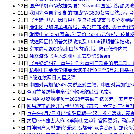
22日
国产单机市场数据亮眼：Steam中国区消费额突破
21日
我国完全自主研制的“鲲龙”AG600获得民航局型
21日
《黑暗世界：因与果》反乌托邦叙事与多分支结局，
19日
腾讯网易加速单机布局，头部厂商掀起“去氪金化”
16日
港版中文《GT赛车7》现价150.45元包邮，较首
16日
敦煌网因特朗普关税政策及TikTok视频营销推动，
15日
京东启动2000亿出口转内销计划,防止低价内卷
15日
独立游戏《潜入深渊》正式登陆Steam
14日
《最终幻想7：重生》作为重制三部曲的第二部，
10日
杭州中国美术学院美术馆于4月9日至5月21日举
10日
A股连续两日大幅反弹
10日
中国对美加征34%关税正式生效，中国对美加征3
8日
全国首条跨境电商低空物流航线试飞成功
8日
中国AI投资规模预计2028年突破千亿美元，五年复合
8日
网易旗下武侠开放世界游戏《燕云十六声》于4月7日
7日
京东在4月7日推出“疯狂星期一”限时折扣活动，
7日
索尼PS5独占大作《羊蹄山之魂》官网更新，确认游
7日
首艘国产大型邮轮“爱达·魔都号” 从青岛国际邮