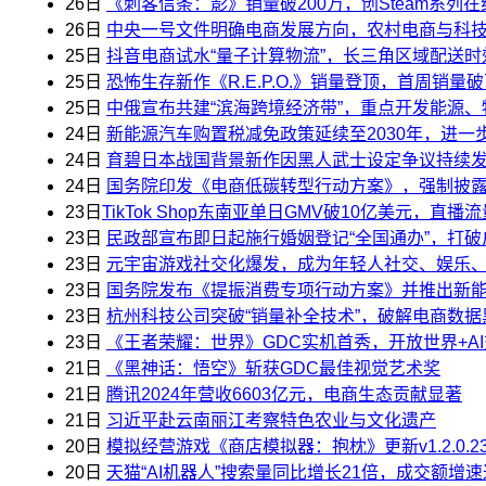
26日
《刺客信条：影》销量破200万，创Steam系列
26日
中央一号文件明确电商发展方向，农村电商与科技
25日
抖音电商试水“量子计算物流”，长三角区域配送时
25日
恐怖生存新作《R.E.P.O.》销量登顶，首周销量
25日
中俄宣布共建“滨海跨境经济带”，重点开发能源
24日
新能源汽车购置税减免政策延续至2030年，进一
24日
育碧日本战国背景新作因黑人武士设定争议持续
24日
国务院印发《电商低碳转型行动方案》，强制披露
23日
​TikTok Shop东南亚单日GMV破10亿美元，直
23日
民政部宣布即日起施行婚姻登记“全国通办”，打
23日
元宇宙游戏社交化爆发，成为年轻人社交、娱乐、购
23日
国务院发布《提振消费专项行动方案》并推出新能
23日
杭州科技公司突破“销量补全技术”，破解电商数据
23日
《王者荣耀：世界》GDC实机首秀，开放世界+AI
21日
《黑神话：悟空》斩获GDC最佳视觉艺术奖
21日
腾讯2024年营收6603亿元，电商生态贡献显著
21日
习近平赴云南丽江考察特色农业与文化遗产
20日
模拟经营游戏《商店模拟器：抱枕》更新v1.2.0.
20日
天猫“AI机器人”搜索量同比增长21倍，成交额增速