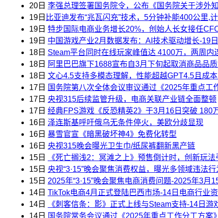
20日
李强总理签署国务院令，公布《国务院关于涉外知
19日
​比亚迪发布“兆瓦闪充”技术，5分钟补能400公里,
19日
特步国际电商业务增长20%，创始人长女接任CFO
19日
中国游戏产业2月数据发布：AI技术驱动增长-19
18日
Steam平台同时在线玩家峰值达 ​4100万，两
18日
阿里巴巴旗下1688宣布自3月下旬起取消商品品质
18日
文心4.5支持多模态理解，性能超越GPT4.5且成
17日
国务院第八次全体会议审议通过《2025年重点
17日
央视315后续监管升级，电商关联产业链全面整顿
17日
经典FPS游戏《反恐精英2》于3月16日突破 ​1
16日
泽连斯基呼吁俄乌无条件停火，美​欧分歧显现
16日
暴雪官宣《暗黑破坏神4》免费化转型
16日
央视315晚会曝光卫生巾/纸尿裤翻新黑产链
15日
《死亡搁浅2：冥滩之上》预售倒计时，创新玩法引
15日
央视“3·15”晚会聚焦消费权益，曝光多领域违法行
15日
2025年“3·15”晚会聚焦电商消费问题-2025年3
14日
TikTok电商4月正式登陆巴西市场-14日电商行业
14日
《刺客信条：影》正式上线与Steam支持-14日
14日
国务院常务会议通过《2025年重点工作分工方案》