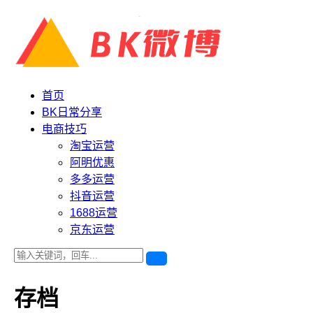
首页
BK日常分享
电商技巧
淘宝运营
阿明优惠
多多运营
抖音运营
1688运营
京东运营
存档