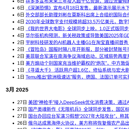
6日
拼多多宣布未来三年投入超千亿资源，通过流量倾
6日
《深渊恐惧》宣布4月18日发售，最新演示展示水
6日
外交部部长助理刘彬在莫斯科出席上合组织国际合
4日
2030年全球数字支付规模将超33.5万亿美元，数
4日
《我的世界大电影》全球同步上映，1.0正式版同步登陆S
4日
华尔街机构预测，新关税政策或导致美国2025年GD
2日
宇树科技研发的AI机器人主播G1在淘宝直播间首秀
2日
《冒险岛》国服时隔八年开新服，部分被封禁账号
2日
美菲联合军演在南海争议海域启动，区域局势再度
1日
美方煽动个别国家充当维护霸权的“炮灰”，中方敦
1日
《寻道大千》 活跃用户超1.6亿，修仙系统与宏大
1日
Temu推出“欧洲极速达”服务，德国、法国订单可实
3月 2025
27日
美团“神抢手”接入DeepSeek优化消费决策，通
27日
国产类魂新作《无限机兵》全球同步发售，国区标准
27日
国台办回应台军演习假想“2027年大陆攻台”，称其是
26日
俄乌达成黑海停火协议，美方称将恢复俄农产品出口