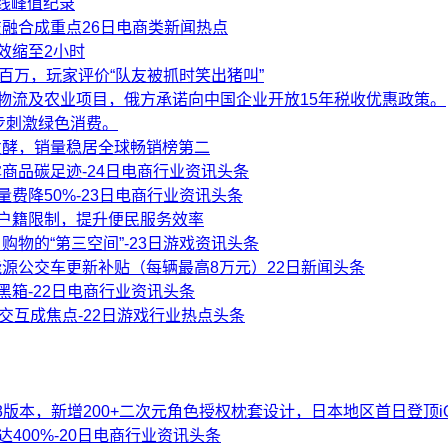
在线峰值纪录
融合成重点26日电商类新闻热点
效缩至2小时
破百万，玩家评价“队友被抓时笑出猪叫”
、物流及农业项目，俄方承诺向中国企业开放15年税收优惠政策。
步刺激绿色消费。
发酵，销量稳居全球畅销榜第二
商品碳足迹-24日电商行业资讯头条
播流量费降50%-23日电商行业资讯头条
破户籍限制，提升便民服务效率
物的“第三空间”-23日游戏资讯头条
源公交车更新补贴（每辆最高8万元）22日新闻头条
黑箱-22日电商行业资讯头条
交互成焦点-22日游戏行业热点头条
23版本，新增200+二次元角色授权枕套设计，日本地区首日登顶i
达400%-20日电商行业资讯头条