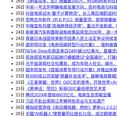
26日
《刺客信条：影》销量破200万，创Steam系列
26日
中央一号文件明确电商发展方向，农村电商与科技
25日
抖音电商试水“量子计算物流”，长三角区域配送时
25日
恐怖生存新作《R.E.P.O.》销量登顶，首周销量
25日
中俄宣布共建“滨海跨境经济带”，重点开发能源
24日
新能源汽车购置税减免政策延续至2030年，进一
24日
育碧日本战国背景新作因黑人武士设定争议持续
24日
国务院印发《电商低碳转型行动方案》，强制披露
23日
​TikTok Shop东南亚单日GMV破10亿美元，直
23日
民政部宣布即日起施行婚姻登记“全国通办”，打
23日
元宇宙游戏社交化爆发，成为年轻人社交、娱乐、购
23日
国务院发布《提振消费专项行动方案》并推出新能
23日
杭州科技公司突破“销量补全技术”，破解电商数据
23日
《王者荣耀：世界》GDC实机首秀，开放世界+AI
21日
《黑神话：悟空》斩获GDC最佳视觉艺术奖
21日
腾讯2024年营收6603亿元，电商生态贡献显著
21日
习近平赴云南丽江考察特色农业与文化遗产
20日
模拟经营游戏《商店模拟器：抱枕》更新v1.2.0.
20日
天猫“AI机器人”搜索量同比增长21倍，成交额增速