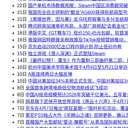
22日
国产单机市场数据亮眼：Steam中国区消费额突破
21日
我国完全自主研制的“鲲龙”AG600获得民航局型
21日
《黑暗世界：因与果》反乌托邦叙事与多分支结局，
19日
腾讯网易加速单机布局，头部厂商掀起“去氪金化”
16日
港版中文《GT赛车7》现价150.45元包邮，较首
16日
敦煌网因特朗普关税政策及TikTok视频营销推动，
15日
京东启动2000亿出口转内销计划,防止低价内卷
15日
独立游戏《潜入深渊》正式登陆Steam
14日
《最终幻想7：重生》作为重制三部曲的第二部，
10日
杭州中国美术学院美术馆于4月9日至5月21日举
10日
A股连续两日大幅反弹
10日
中国对美加征34%关税正式生效，中国对美加征3
8日
全国首条跨境电商低空物流航线试飞成功
8日
中国AI投资规模预计2028年突破千亿美元，五年复合
8日
网易旗下武侠开放世界游戏《燕云十六声》于4月7日
7日
京东在4月7日推出“疯狂星期一”限时折扣活动，
7日
索尼PS5独占大作《羊蹄山之魂》官网更新，确认游
7日
首艘国产大型邮轮“爱达·魔都号” 从青岛国际邮