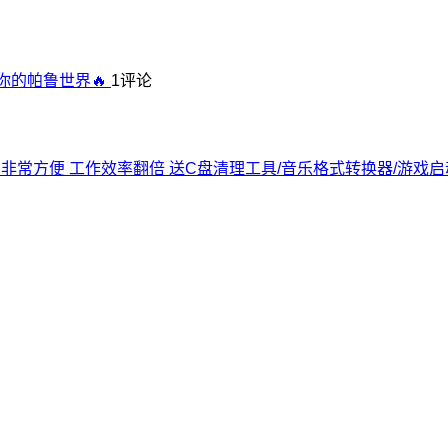
你的帕鲁世界🔥
1评论
去了 非常方便 工作效率翻倍 送C盘清理工具/音乐格式转换器/游戏