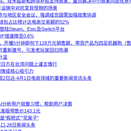
斜、技术赋能和跨境补贴支持商家，重点解决中小商家同质化竞
下设施中对抗变异怪物的场景
作与地区安全会议，强调成员国需加强政策协调
字钱包占比预计达电商交易额的52%
team、Epic及Switch平台
P增速降至0.6%
，开播5分钟即创下128万元销售额，带货产品为四足机器狗（售价
可重新建号，引发老玩家回归热潮
升温
促日方在台湾问题上谨言慎行
剧情成核心吸引力
现2日达-4月1日电商领域的重要新闻资讯头条
过AI分析用户就餐习惯，帮助用户决策
版预售价143.1元
“假把式”“花架子”
-26日新闻头条