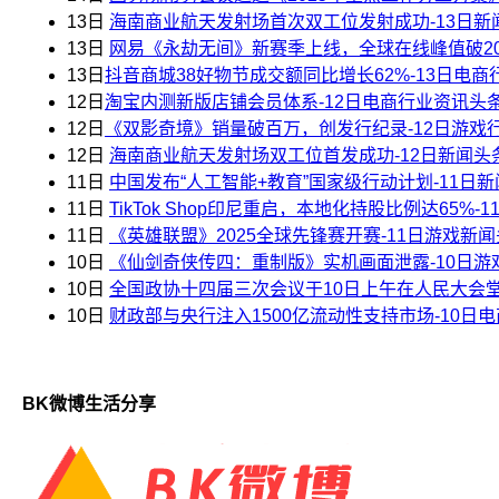
13日
海南商业航天发射场首次双工位发射成功-13日新
13日
网易《永劫无间》新赛季上线，全球在线峰值破20
13日
​抖音商城38好物节成交额同比增长62%-13日电
12日
​淘宝内测新版店铺会员体系-12日电商行业资讯头
12日
​《双影奇境》销量破百万，创发行纪录-12日游戏
12日
海南商业航天发射场双工位首发成功-12日新闻头
11日
中国发布“人工智能+教育”国家级行动计划-11日
11日
TikTok Shop印尼重启，本地化持股比例达65%
11日
《英雄联盟》2025全球先锋赛开赛-11日游戏新
10日
《仙剑奇侠传四：重制版》实机画面泄露-10日游
10日
全国政协十四届三次会议于10日上午在人民大会堂
10日
财政部与央行注入1500亿流动性支持市场-10日
BK微博生活分享