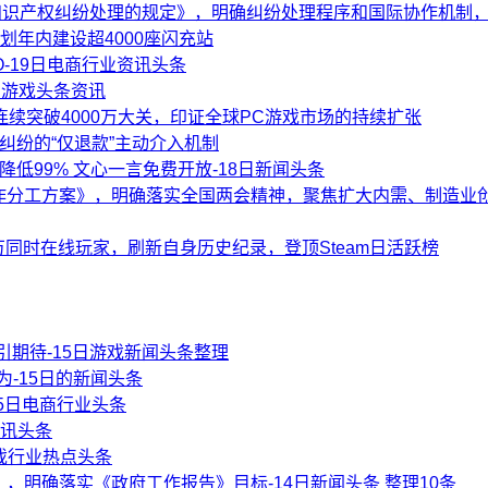
识产权纠纷处理的规定》，明确纠纷处理程序和国际协作机制，自2
计划年内建设超4000座闪充站
-19日电商行业资讯头条
日游戏头条资讯
周内连续突破4000万大关，印证全球PC游戏市场的持续扩张
纠纷的“仅退款”主动介入机制
本降低99% 文心一言免费开放-18日新闻头条
工作分工方案》，明确落实全国两会精神，聚焦扩大内需、制造业
80万同时在线玩家，刷新自身历史纪录，登顶Steam日活跃榜
期待-15日游戏新闻头条整理
为-15日的新闻头条
月15日电商行业头条
资讯头条
游戏行业热点头条
，明确落实《政府工作报告》目标-14日新闻头条 整理10条