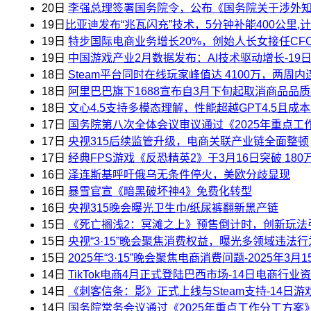
20日
李强总理签署国务院令，公布《国务院关于涉外知
19日
​比亚迪发布“兆瓦闪充”技术，5分钟补能400公里,
19日
特步国际电商业务增长20%，创始人长女接任CFO
19日
中国游戏产业2月数据发布：AI技术驱动增长-19
18日
Steam平台同时在线玩家峰值达 ​4100万，两
18日
阿里巴巴旗下1688宣布自3月下旬起取消商品品质
18日
文心4.5支持多模态理解，性能超越GPT4.5且成
17日
国务院第八次全体会议审议通过《2025年重点
17日
央视315后续监管升级，电商关联产业链全面整顿
17日
经典FPS游戏《反恐精英2》于3月16日突破 ​1
16日
泽连斯基呼吁俄乌无条件停火，美​欧分歧显现
16日
暴雪官宣《暗黑破坏神4》免费化转型
16日
央视315晚会曝光卫生巾/纸尿裤翻新黑产链
15日
《死亡搁浅2：冥滩之上》预售倒计时，创新玩法引
15日
央视“3·15”晚会聚焦消费权益，曝光多领域违法行
15日
2025年“3·15”晚会聚焦电商消费问题-2025年3
14日
TikTok电商4月正式登陆巴西市场-14日电商行业
14日
《刺客信条：影》正式上线与Steam支持-14日
14日
国务院常务会议通过《2025年重点工作分工方案》