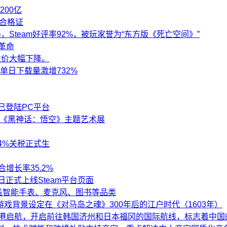
200亿
号合格证
Steam好评率92%，被玩家誉为“东方版《死亡空间》”
革命
发价大幅下降。
单日下载量激增732%
已登陆PC平台
办《黑神话：悟空》主题艺术展
4%关税正式生
增长率35.2%
正式上线Steam平台页面
覆盖智能手表、麦克风、图书等品类
戏背景设定在《对马岛之魂》300年后的江户时代（1603年）
轮母港启航，开启前往韩国济州和日本福冈的国际航线，标志着中