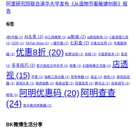
阿里研究院联合清华大学发布《从造物节看敏捷创新》报
告
标签
AI头条
(2)
ai新闻
(2)
3秒开服
(1)
AI工具推荐
(1)
ai游戏新闻
(1)
C盘清理工具
七彩查
(2)
(1)
GDP
(1)
TikTok Shop
(1)
一键开服
(1)
万象台无界
(1)
专属服务
优惠8折
(20)
器
(1)
免费试用
(1)
关税
(1)
卡首屏技术
(1)
发货
店透
多多技巧
(2)
(1)
官方指定合作伙伴
(1)
帕鲁
(1)
幻兽帕鲁正式版
(1)
视
(15)
开黑
(1)
指数工具合集
(1)
效率神器
(1)
淘宝
(1)
游戏
(1)
游戏启动
器
(1)
游戏头条
(1)
电商指数
(1)
电商运营
(1)
百度会员
(1)
腾讯云
(1)
自由调节
(1)
阿明查查
阿明优惠码
(20)
跨境
(1)
(24)
音乐格式转换器
(1)
BK微博生活分享