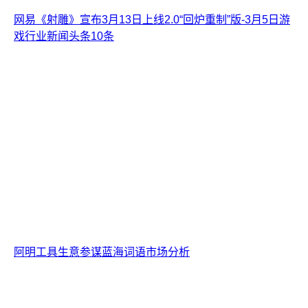
网易《射雕》宣布3月13日上线2.0“回炉重制”版-3月5日游
戏行业新闻头条10条
阿明工具生意参谋蓝海词语市场分析