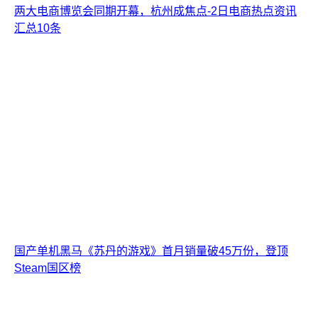
两大电商博览会同期开幕，杭州成焦点-2日电商热点资讯
汇总10条
国产单机黑马《苏丹的游戏》首月销量破45万份，登顶
Steam国区榜