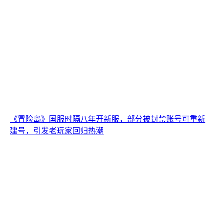
《冒险岛》国服时隔八年开新服，部分被封禁账号可重新
建号，引发老玩家回归热潮