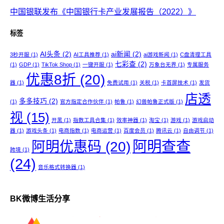
中国银联发布《中国银行卡产业发展报告（2022）》
标签
AI头条
(2)
ai新闻
(2)
3秒开服
(1)
AI工具推荐
(1)
ai游戏新闻
(1)
C盘清理工具
七彩查
(2)
(1)
GDP
(1)
TikTok Shop
(1)
一键开服
(1)
万象台无界
(1)
专属服务
优惠8折
(20)
器
(1)
免费试用
(1)
关税
(1)
卡首屏技术
(1)
发货
店透
多多技巧
(2)
(1)
官方指定合作伙伴
(1)
帕鲁
(1)
幻兽帕鲁正式版
(1)
视
(15)
开黑
(1)
指数工具合集
(1)
效率神器
(1)
淘宝
(1)
游戏
(1)
游戏启动
器
(1)
游戏头条
(1)
电商指数
(1)
电商运营
(1)
百度会员
(1)
腾讯云
(1)
自由调节
(1)
阿明查查
阿明优惠码
(20)
跨境
(1)
(24)
音乐格式转换器
(1)
BK微博生活分享