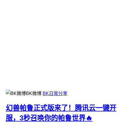
BK微博
BK日常分享
幻兽帕鲁正式版来了！腾讯云一键开
服，3秒召唤你的帕鲁世界🔥