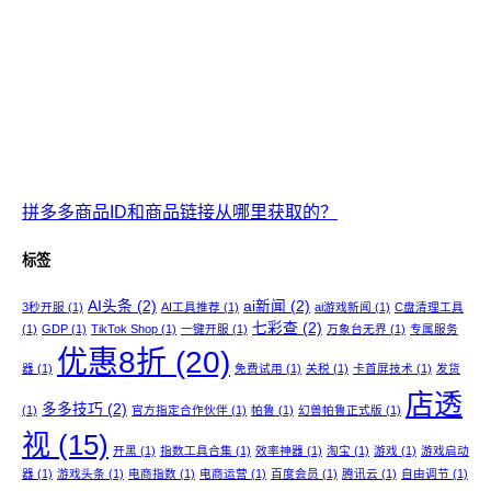
拼多多商品ID和商品链接从哪里获取的？
标签
AI头条
(2)
ai新闻
(2)
3秒开服
(1)
AI工具推荐
(1)
ai游戏新闻
(1)
C盘清理工具
七彩查
(2)
(1)
GDP
(1)
TikTok Shop
(1)
一键开服
(1)
万象台无界
(1)
专属服务
优惠8折
(20)
器
(1)
免费试用
(1)
关税
(1)
卡首屏技术
(1)
发货
店透
多多技巧
(2)
(1)
官方指定合作伙伴
(1)
帕鲁
(1)
幻兽帕鲁正式版
(1)
视
(15)
开黑
(1)
指数工具合集
(1)
效率神器
(1)
淘宝
(1)
游戏
(1)
游戏启动
器
(1)
游戏头条
(1)
电商指数
(1)
电商运营
(1)
百度会员
(1)
腾讯云
(1)
自由调节
(1)