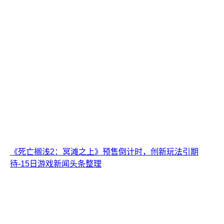
《死亡搁浅2：冥滩之上》预售倒计时，创新玩法引期
待-15日游戏新闻头条整理