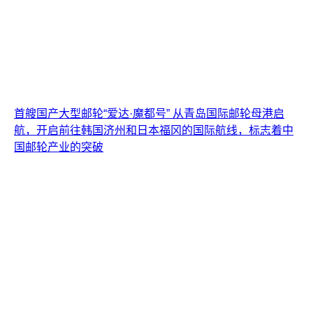
首艘国产大型邮轮“爱达·魔都号” 从青岛国际邮轮母港启
航，开启前往韩国济州和日本福冈的国际航线，标志着中
国邮轮产业的突破