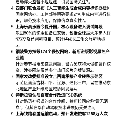
启动停火监督小组组建，引发国际关注
7
。
四部门联合发布《人工智能生成合成内容标识办法》
国家网信办、工信部等明确要求对AI生成内容进行标
识，规范技术应用，保障信息真实性
7
。
上海乐高乐园今夏开园，核心设备进入调试阶段
乐园80%的骑乘设备已安装，包括全球最大乐高人仔
“搭搭”及首创新项目，预计将成长三角文旅新地标
5
。
铜陵警方摧毁174个侵权网站，斩断盗版影视黑色产
业链
针对春节档电影盗录问题，警方破获特大侵犯著作权
案，涉案网站覆盖多个热门影片盗版资源
2
。
国家发改委批准设立吉西南承接产业转移示范区
示范区涵盖吉林四平、辽源、通化三市，旨在推动东
北地区产业升级与区域协同发展
4
。
特斯拉否认与百度合作改进FSD系统
针对路透社报道的合作传闻，特斯拉回应称“暂无消
息”，但其在华自动驾驶技术进展仍受关注
5
。
上海铁路春游运输启动，预计发送旅客1268万人次