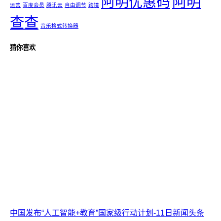
阿明
阿明优惠码
运营
百度会员
腾讯云
自由调节
跨境
查查
音乐格式转换器
猜你喜欢
中国发布“人工智能+教育”国家级行动计划-11日新闻头条