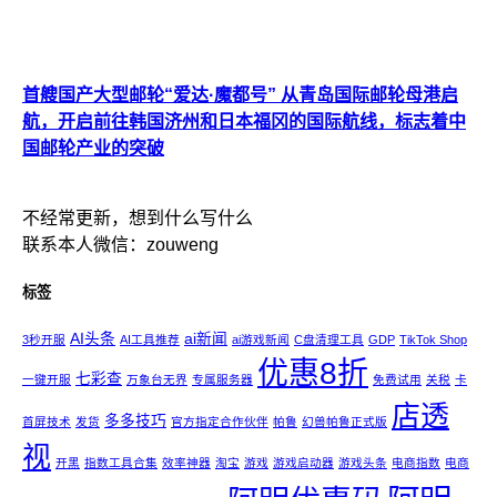
首艘国产大型邮轮“爱达·魔都号” 从青岛国际邮轮母港启
航，开启前往韩国济州和日本福冈的国际航线，标志着中
国邮轮产业的突破
不经常更新，想到什么写什么
联系本人微信：zouweng
标签
AI头条
ai新闻
3秒开服
AI工具推荐
ai游戏新闻
C盘清理工具
GDP
TikTok Shop
优惠8折
七彩查
一键开服
万象台无界
专属服务器
免费试用
关税
卡
店透
多多技巧
首屏技术
发货
官方指定合作伙伴
帕鲁
幻兽帕鲁正式版
视
开黑
指数工具合集
效率神器
淘宝
游戏
游戏启动器
游戏头条
电商指数
电商