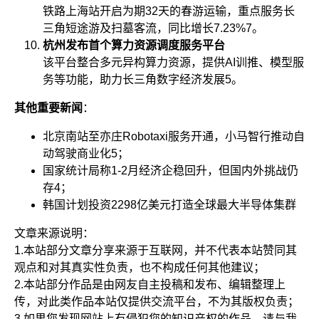
铁路上海站开启为期32天的春游运输，重点服务长
三角短途游及扫墓客流，同比增长7.23%
7
。
杭州发布首个算力资源调度服务平台
该平台整合多元异构算力资源，提供AI训推、模型服
务等功能，助力长三角数字经济发展
5
。
其他重要新闻
：
北京南站至亦庄Robotaxi服务开通，小马智行推动自
动驾驶商业化
5
；
国家统计局称1-2月经济企稳回升，但国内外挑战仍
存
4
；
韩国计划投资2298亿美元打造全球最大半导体集群
文章来源说明：
1.本站部分文章分享来源于互联网，并不代表本站赞同其
观点和对其真实性负责，也不构成任何其他建议；
2.本站部分作品是由网友自主投稿和发布、编辑整理上
传，对此类作品本站仅提供交流平台，不为其版权负责；
3.如果您发现网站上有侵犯您的知识产权的作品，请与我