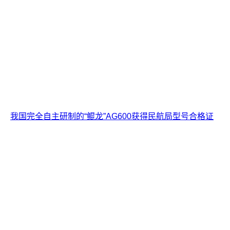
我国完全自主研制的“鲲龙”AG600获得民航局型号合格证