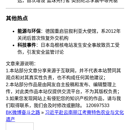
选，首次增设“篮球先行者”类别纪念李震中等先驱
其他热点
能源与环保
：德国重启驻叙利亚大使馆，系2012年
关闭后首次恢复外交机构
科技事件
：日本岛根核电站发生安全事故致员工受
伤，引发安全监管讨论
文章来源说明：
1.本站部分文章分享来源于互联网，并不代表本站赞同其
观点和对其真实性负责，也不构成任何其他建议；
2.本站部分作品是由网友自主投稿和发布、编辑整理上
传，对此类作品本站仅提供交流平台，不为其版权负责；
3.如果您发现网站上有侵犯您的知识产权的作品，请与我
们取得联系，我们会及时修改或删除。
120697533
BK微博奋斗之路
»
习近平赴云南丽江考察特色农业与文化
遗产