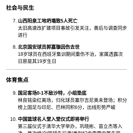
社会与民生
山西阳泉工地坍塌致5人死亡
太旧高速改扩建项目事故引发关注，善后与调查同步
进行
北京国安球员郭嘉璇因伤去世
18岁球员在西班牙集训期间重伤不治，家属透露次
日原是其19岁生日
体育焦点
国足客场0-1不敌沙特，小组垫底
林良铭染红离场，归化球员塞尔吉尼奥未登场；积分
榜上国足与印尼、巴林同积6分，出线形势严峻
中国篮球名人堂入堂仪式即将举行
第三届仪式于清华大学举办，巩晓彬、苗立杰等入