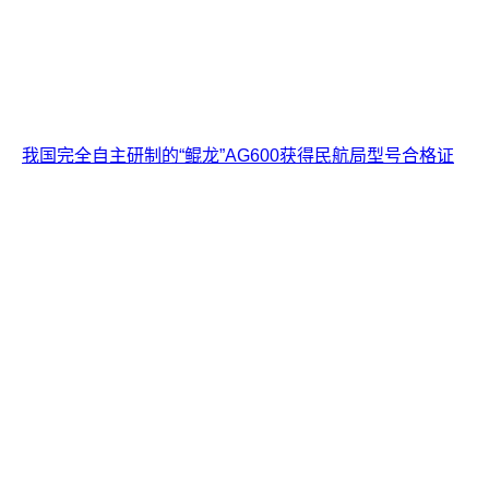
我国完全自主研制的“鲲龙”AG600获得民航局型号合格证