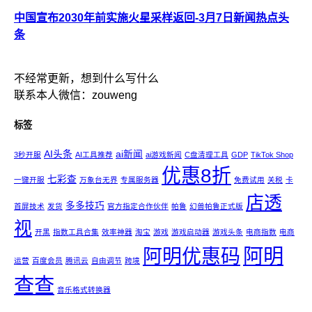
中国宣布2030年前实施火星采样返回-3月7日新闻热点头
条
不经常更新，想到什么写什么
联系本人微信：zouweng
标签
AI头条
ai新闻
3秒开服
AI工具推荐
ai游戏新闻
C盘清理工具
GDP
TikTok Shop
优惠8折
七彩查
一键开服
万象台无界
专属服务器
免费试用
关税
卡
店透
多多技巧
首屏技术
发货
官方指定合作伙伴
帕鲁
幻兽帕鲁正式版
视
开黑
指数工具合集
效率神器
淘宝
游戏
游戏启动器
游戏头条
电商指数
电商
阿明
阿明优惠码
运营
百度会员
腾讯云
自由调节
跨境
查查
音乐格式转换器