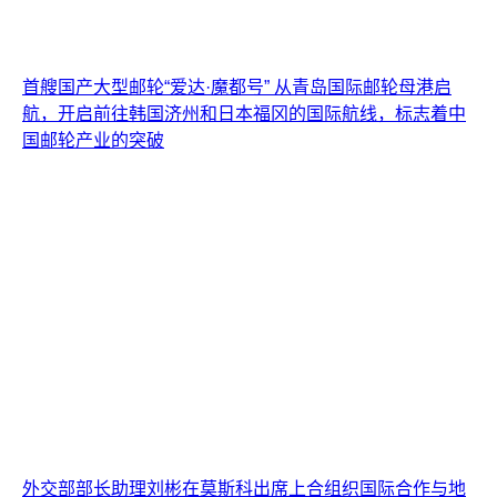
首艘国产大型邮轮“爱达·魔都号” 从青岛国际邮轮母港启
航，开启前往韩国济州和日本福冈的国际航线，标志着中
国邮轮产业的突破
外交部部长助理刘彬在莫斯科出席上合组织国际合作与地