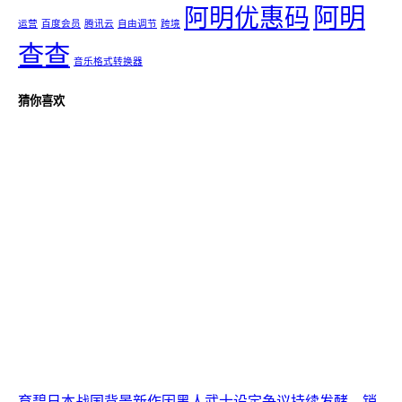
阿明
阿明优惠码
运营
百度会员
腾讯云
自由调节
跨境
查查
音乐格式转换器
猜你喜欢
育碧日本战国背景新作因黑人武士设定争议持续发酵，销