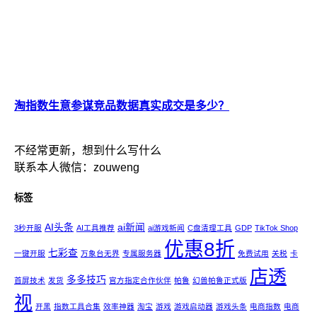
淘指数生意参谋竞品数据真实成交是多少？
不经常更新，想到什么写什么
联系本人微信：zouweng
标签
AI头条
ai新闻
3秒开服
AI工具推荐
ai游戏新闻
C盘清理工具
GDP
TikTok Shop
优惠8折
七彩查
一键开服
万象台无界
专属服务器
免费试用
关税
卡
店透
多多技巧
首屏技术
发货
官方指定合作伙伴
帕鲁
幻兽帕鲁正式版
视
开黑
指数工具合集
效率神器
淘宝
游戏
游戏启动器
游戏头条
电商指数
电商