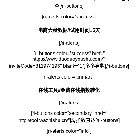
查[/ri-buttons]
[ri-alerts color=”success”]
电商大盘数据//试用时间15天
[/ri-alerts]
[ri-buttons color=”success” href=”
https://www.duoduoyoushu.com/?
inviteCode=311974196″ blank=”1″]多多有数[/ri-buttons]
[ri-alerts color=”primary”]
在线工具//免费在线指数转化
[/ri-alerts]
[ri-buttons color=”secondary” href=”
http://tool.wazhishu.cn/”]淘指数直达[/ri-buttons]
[ri-alerts color=”info”]