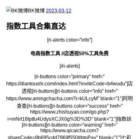
BK微博
2023-03-12
指数工具合集直达
[ri-alerts color=”info”]
电商指数工具 //店透视50%工具免费
[/ri-alerts]
[ri-buttons color=”primary” href=”
https://diantoushi.com/index.html?inviteCode=b4wudu”]店
透视[/ri-buttons][ri-buttons color=”info” href=”
https://www.amingchacha.com?i=kULcyM” blank=”1″]阿明
查查[/ri-buttons][ri-buttons color=”success” href=”
https://www.zhishuyao.com/go.php?
i=mNrI18Iptfu4UdysXCJX0g%3D%3D” blank=”1″]指数妖
[/ri-buttons][ri-buttons color=”warning” href=”
https://www.qicaicha.com?
shareCode=9b695cdd7969f550#btnPay” blank=”1″]七彩