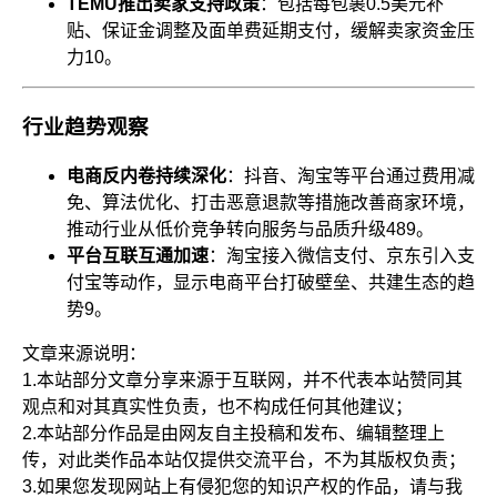
TEMU推出卖家支持政策
：包括每包裹0.5美元补
贴、保证金调整及面单费延期支付，缓解卖家资金压
力
10
。
行业趋势观察
电商反内卷持续深化
：抖音、淘宝等平台通过费用减
免、算法优化、打击恶意退款等措施改善商家环境，
推动行业从低价竞争转向服务与品质升级
4
8
9
。
平台互联互通加速
：淘宝接入微信支付、京东引入支
付宝等动作，显示电商平台打破壁垒、共建生态的趋
势
9
。
文章来源说明：
1.本站部分文章分享来源于互联网，并不代表本站赞同其
观点和对其真实性负责，也不构成任何其他建议；
2.本站部分作品是由网友自主投稿和发布、编辑整理上
传，对此类作品本站仅提供交流平台，不为其版权负责；
3.如果您发现网站上有侵犯您的知识产权的作品，请与我