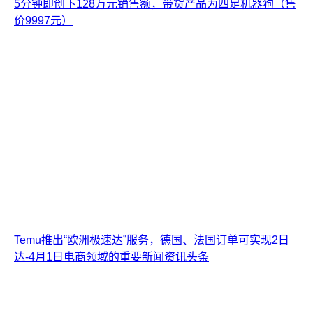
5分钟即创下128万元销售额，带货产品为四足机器狗（售
价9997元）
Temu推出“欧洲极速达”服务，德国、法国订单可实现2日
达-4月1日电商领域的重要新闻资讯头条