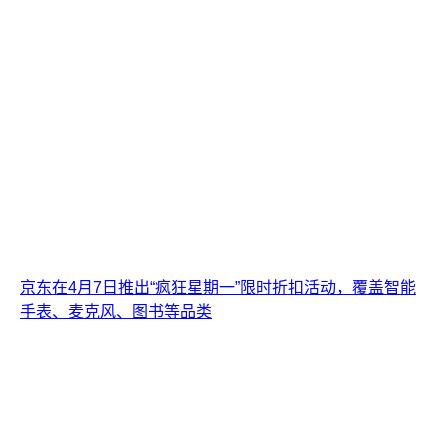
京东在4月7日推出“疯狂星期一”限时折扣活动，覆盖智能
手表、麦克风、图书等品类