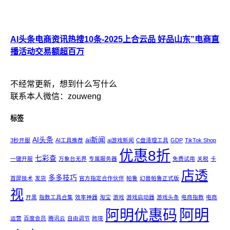
AI头条电商资讯热搜10条-2025上合云品 好品山东”电商直
播活动交易额超百万
不经常更新，想到什么写什么
联系本人微信：zouweng
标签
AI头条
ai新闻
3秒开服
AI工具推荐
ai游戏新闻
C盘清理工具
GDP
TikTok Shop
优惠8折
七彩查
一键开服
万象台无界
专属服务器
免费试用
关税
卡
店透
多多技巧
首屏技术
发货
官方指定合作伙伴
帕鲁
幻兽帕鲁正式版
视
开黑
指数工具合集
效率神器
淘宝
游戏
游戏启动器
游戏头条
电商指数
电商
阿明
阿明优惠码
运营
百度会员
腾讯云
自由调节
跨境