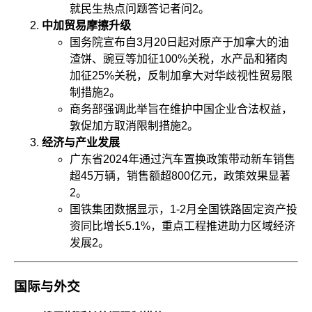
就民生热点问题答记者问
2
。
中加贸易摩擦升级
国务院宣布自3月20日起对原产于加拿大的油
渣饼、豌豆等加征100%关税，水产品和猪肉
加征25%关税，反制加拿大对华歧视性贸易限
制措施
2
。
商务部强调此举旨在维护中国企业合法权益，
敦促加方取消限制措施
2
。
经济与产业发展
广东省2024年通过汽车置换政策带动新车销售
超45万辆，销售额超800亿元，政策效果显著
2
。
国铁集团数据显示，1-2月全国铁路固定资产投
资同比增长5.1%，重点工程推进助力区域经济
发展
2
。
国际与外交