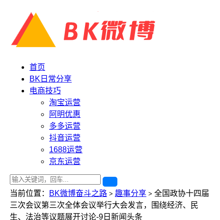
首页
BK日常分享
电商技巧
淘宝运营
阿明优惠
多多运营
抖音运营
1688运营
京东运营
当前位置：
BK微博奋斗之路
趣事分享
全国政协十四届
>
>
三次会议第三次全体会议举行大会发言，围绕经济、民
生、法治等议题展开讨论-9日新闻头条