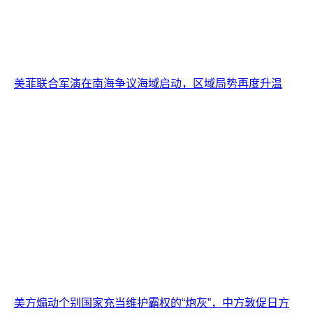
美菲联合军演在南海争议海域启动，区域局势再度升温
美方煽动个别国家充当维护霸权的“炮灰”，中方敦促日方