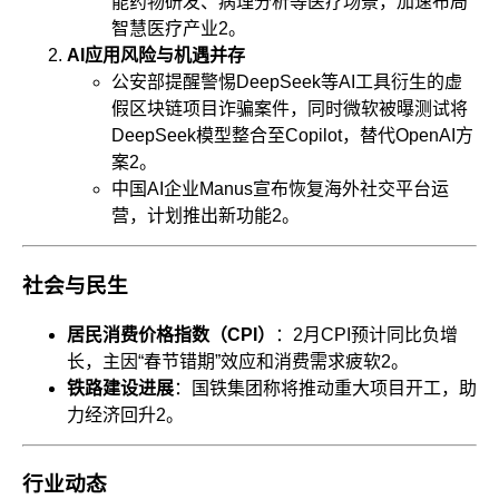
能药物研发、病理分析等医疗场景，加速布局
智慧医疗产业
2
。
AI应用风险与机遇并存
公安部提醒警惕DeepSeek等AI工具衍生的虚
假区块链项目诈骗案件，同时微软被曝测试将
DeepSeek模型整合至Copilot，替代OpenAI方
案
2
。
中国AI企业Manus宣布恢复海外社交平台运
营，计划推出新功能
2
。
社会与民生
居民消费价格指数（CPI）
：2月CPI预计同比负增
长，主因“春节错期”效应和消费需求疲软
2
。
铁路建设进展
：国铁集团称将推动重大项目开工，助
力经济回升
2
。
行业动态