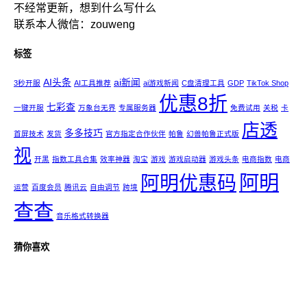
不经常更新，想到什么写什么
联系本人微信：zouweng
标签
AI头条
ai新闻
3秒开服
AI工具推荐
ai游戏新闻
C盘清理工具
GDP
TikTok Shop
优惠8折
七彩查
一键开服
万象台无界
专属服务器
免费试用
关税
卡
店透
多多技巧
首屏技术
发货
官方指定合作伙伴
帕鲁
幻兽帕鲁正式版
视
开黑
指数工具合集
效率神器
淘宝
游戏
游戏启动器
游戏头条
电商指数
电商
阿明
阿明优惠码
运营
百度会员
腾讯云
自由调节
跨境
查查
音乐格式转换器
猜你喜欢