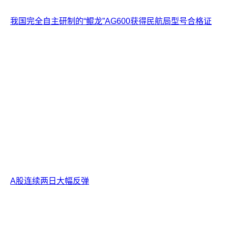
我国完全自主研制的“鲲龙”AG600获得民航局型号合格证
A股连续两日大幅反弹