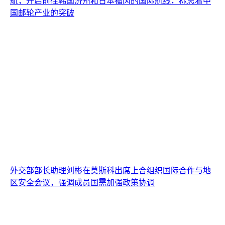
航，开启前往韩国济州和日本福冈的国际航线，标志着中
国邮轮产业的突破
外交部部长助理刘彬在莫斯科出席上合组织国际合作与地
区安全会议，强调成员国需加强政策协调