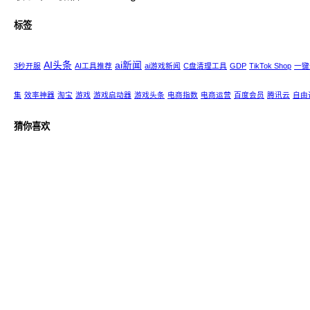
标签
AI头条
ai新闻
3秒开服
AI工具推荐
ai游戏新闻
C盘清理工具
GDP
TikTok Shop
一键
集
效率神器
淘宝
游戏
游戏启动器
游戏头条
电商指数
电商运营
百度会员
腾讯云
自由
猜你喜欢