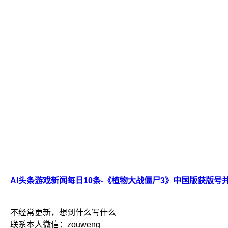
AI头条游戏新闻每日10条-《植物大战僵尸3》中国版获版号
不经常更新，想到什么写什么
联系本人微信：zouweng