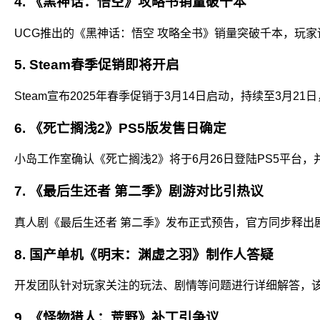
4. ​
​《黑神话：悟空》攻略书销量破千本
UCG推出的《黑神话：悟空 攻略全书》销量突破千本，玩家
5. ​
Steam春季促销即将开启
Steam宣布2025年春季促销于3月14日启动，持续至3
6. ​
​《死亡搁浅2》PS5版发售日确定
小岛工作室确认《死亡搁浅2》将于6月26日登陆PS5平台
7. ​
​《最后生还者 第二季》剧游对比引热议
真人剧《最后生还者 第二季》发布正式预告，官方同步释出
8. ​
国产单机《明末：渊虚之羽》制作人答疑
开发团队针对玩家关注的玩法、剧情等问题进行详细解答，
9. ​
​《怪物猎人：荒野》补丁引争议