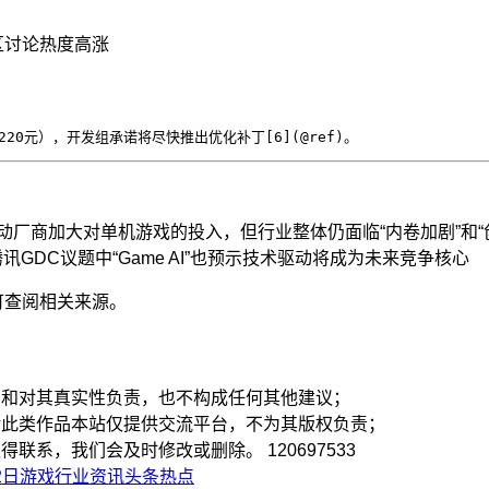
区讨论热度高涨
220元），开发组承诺将尽快推出优化补丁[6](@ref)。
厂商加大对单机游戏的投入，但行业整体仍面临“内卷加剧”和“
GDC议题中“Game AI”也预示技术驱动将成为未来竞争核心
可查阅相关来源。
点和对其真实性负责，也不构成任何其他建议；
对此类作品本站仅提供交流平台，不为其版权负责；
取得联系，我们会及时修改或删除。
120697533
12日游戏行业资讯头条热点