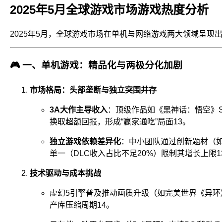
2025年5月全球游戏市场游戏热度分析
2025年5月，全球游戏市场在单机与网络游戏两大领域呈
🎮
一、单机游戏：精品化与两极分化加剧
市场格局：头部垄断与独立突围并存
3A大作主导收入
：顶级作品如《黑神话：悟空》S
换取超额回报，形成“赢家通吃”局面
1
3
。
独立游戏依赖差异化
：中小团队通过创新题材（如
单一（DLC收入占比不足20%）限制其增长上限
1
技术驱动与成本挑战
虚幻5引擎普及推动画质升级（如完美世界《异环
产库压缩周期
1
4
。