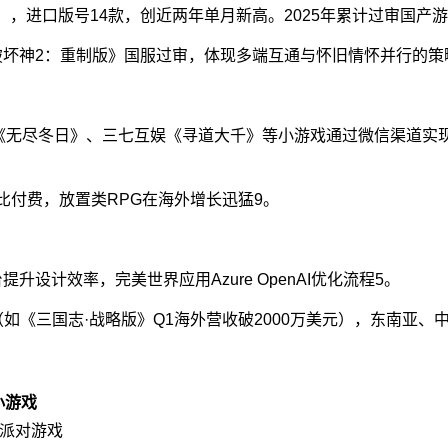
类），进口版号14款，创近两年单月新高。2025年累计过审国产
破坏神2：重制版》国服过审，体现多端互通与怀旧情怀并行的策
《无尽冬日》、三七互娱《寻道大千》等小游戏通过微信渠道实现
价比付费，放置类RPG在海外增长迅猛
9
。
设计效率，完美世界应用Azure OpenAI优化流程
5
。
如《三国志·战略版》Q1海外营收破2000万美元），东南亚、
小游戏
派对游戏