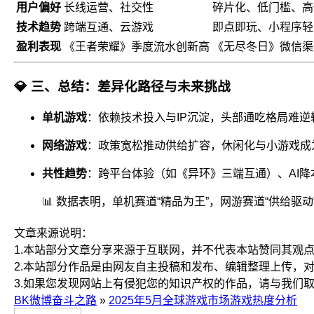
用户偏好
长线运营、社交性
碎片化、低门槛、高
技术趋势
跨端互通、云游戏
即点即玩、小程序轻
盈利表现
《王者荣耀》季度流水创新高
《无尽冬日》微信渠道
💎
三、总结：差异化路径与未来挑战
单机游戏
：依赖技术投入与IP沉淀，头部通吃格局难
网络游戏
：政策宽松推动供给扩容，休闲化与小游戏成为
共性趋势
：跨平台体验（如《异环》三端互通）、AI降
📊 数据表明，单机赛道“精品为王”，网游赛道“供给
文章来源说明：
1.本站部分文章分享来源于互联网，并不代表本站赞同其观
2.本站部分作品是由网友自主投稿和发布、编辑整理上传，
3.如果您发现网站上有侵犯您的知识产权的作品，请与我们
BK微博奋斗之路
»
2025年5月全球游戏市场游戏热度分析