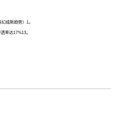
科幻成新趋势）
1
。
透率达17%
1
3
。