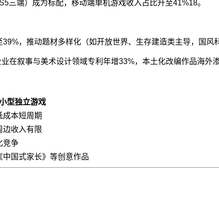
PS5三端）成为标配，移动端单机游戏收入占比升至41%
1
8
。
升至39%，推动题材多样化（如开放世界、生存建造类主导，国风
企业在叙事与美术设计领域专利年增33%，本土化改编作品海外渗
小型独立游戏
低成本短周期
周边收入有限
化竞争
《中国式家长》等创意作品