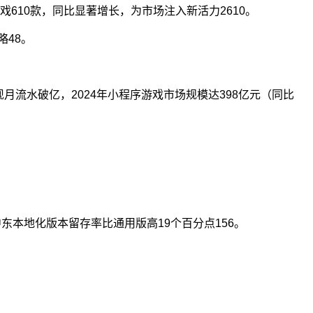
游戏610款，同比显著增长，为市场注入新活力
2
6
10
。
略
4
8
。
月流水破亿，2024年小程序游戏市场规模达398亿元（同比
中东本地化版本留存率比通用版高19个百分点
1
5
6
。