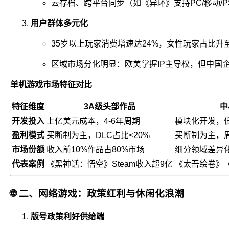
云存档、跨平台同步（如《异环》支持PC/移动/
用户群体多元化
35岁以上玩家消费增速达24%，女性玩家占比
区域市场分化明显：欧美掌握IP主导权，但中国
单机游戏市场特征对比
特征维度
3A级头部作品
中
开发投入
上亿美元成本，4-6年周期
模块化开发，
盈利模式
买断制为主，DLC占比<20%
买断制为主，
市场份额
收入前10%作品占80%市场
细分领域差异
代表案例
《黑神话：悟空》Steam收入超9亿
《太吾绘卷》
🌐
二、网络游戏：政策红利与休闲化浪潮
版号政策利好供给端