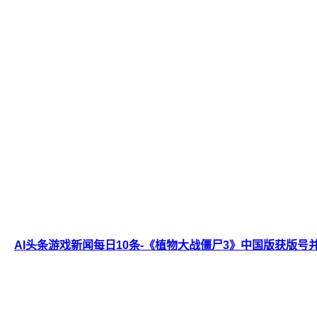
AI头条游戏新闻每日10条-《植物大战僵尸3》中国版获版号