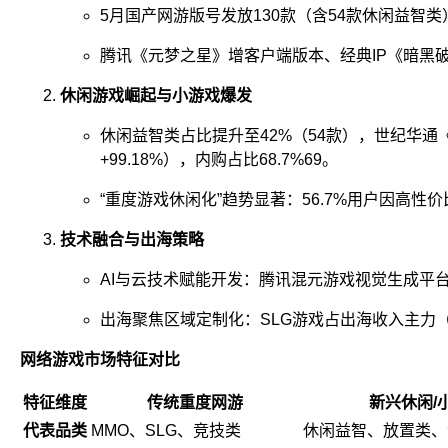
5月国产网游版号发放130款（含54款休闲益智
腾讯《元梦之星》增客户端版本、经典IP《暗黑
休闲游戏崛起与小游戏爆发
休闲益智类占比提升至42%（54款），世纪华通
+99.18%），内购占比68.7%
6
9
。
“重度游戏休闲化”趋势显著：56.7%用户因高性
技术融合与出海策略
AI与云技术赋能开发：腾讯混元游戏视觉生成平台提升
出海聚焦区域定制化：SLG游戏占出海收入主力（
网络游戏市场特征对比
特征维度
传统重度网游
新兴休闲/
代表品类
MMO、SLG、竞技类
休闲益智、放置类、