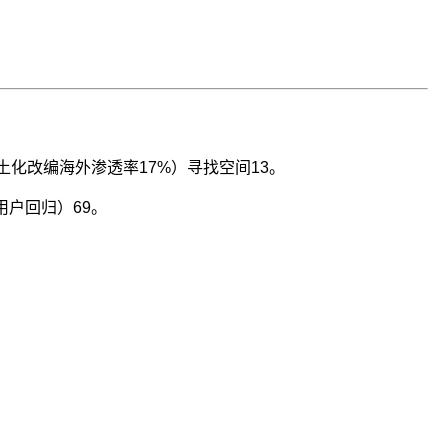
土化改编海外渗透率17%）寻找空间
1
3
。
用户回归）
6
9
。
。