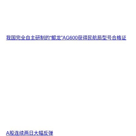
我国完全自主研制的“鲲龙”AG600获得民航局型号合格证
A股连续两日大幅反弹