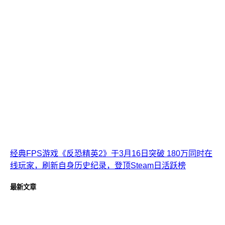
经典FPS游戏《反恐精英2》于3月16日突破 ​180万同时在
线玩家，刷新自身历史纪录，登顶Steam日活跃榜
最新文章