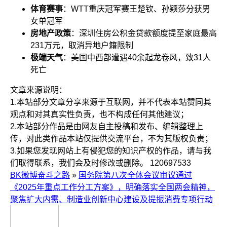
体育赛事
：WTT重庆冠军赛王楚钦、孙颖莎分获男
女单冠军
房地产政策
：深圳住房公积金贷款额度提至家庭最高
231万元，取消异地户籍限制
极端天气
：美国中西部遭遇40余起龙卷风，致31人
死亡
文章来源说明：
1.本站部分文章分享来源于互联网，并不代表本站赞同其
观点和对其真实性负责，也不构成任何其他建议；
2.本站部分作品是由网友自主投稿和发布、编辑整理上
传，对此类作品本站仅提供交流平台，不为其版权负责；
3.如果您发现网站上有侵犯您的知识产权的作品，请与我
们取得联系，我们会及时修改或删除。
120697533
BK微博奋斗之路
»
国务院第八次全体会议审议通过
《2025年重点工作分工方案》，明确落实全国两会精神，
聚焦扩大内需、制造业创新中心建设及提振消费专项行动