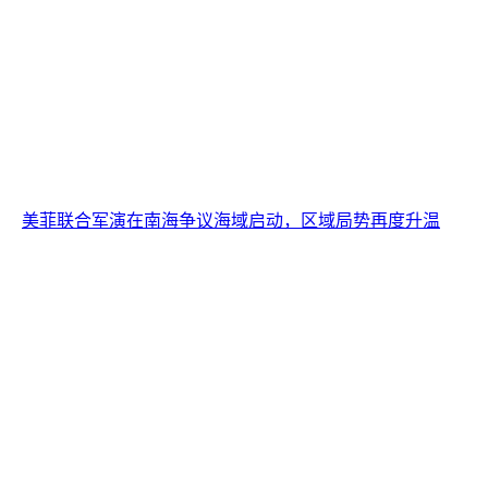
美菲联合军演在南海争议海域启动，区域局势再度升温