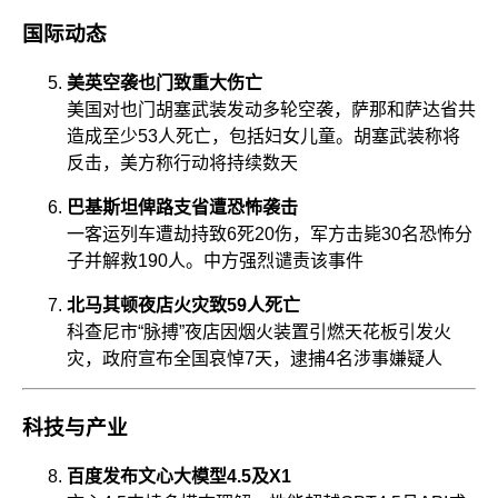
国际动态
美英空袭也门致重大伤亡
美国对也门胡塞武装发动多轮空袭，萨那和萨达省共
造成至少53人死亡，包括妇女儿童。胡塞武装称将
反击，美方称行动将持续数天
巴基斯坦俾路支省遭恐怖袭击
一客运列车遭劫持致6死20伤，军方击毙30名恐怖分
子并解救190人。中方强烈谴责该事件
北马其顿夜店火灾致59人死亡
科查尼市“脉搏”夜店因烟火装置引燃天花板引发火
灾，政府宣布全国哀悼7天，逮捕4名涉事嫌疑人
科技与产业
百度发布文心大模型4.5及X1