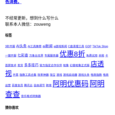
色消费。
不经常更新，想到什么写什么
联系本人微信：zouweng
标签
AI头条
ai新闻
3秒开服
AI工具推荐
ai游戏新闻
C盘清理工具
GDP
TikTok Shop
优惠8折
七彩查
一键开服
万象台无界
专属服务器
免费试用
关税
卡
店透
多多技巧
首屏技术
发货
官方指定合作伙伴
帕鲁
幻兽帕鲁正式版
视
开黑
指数工具合集
效率神器
淘宝
游戏
游戏启动器
游戏头条
电商指数
电商
阿明
阿明优惠码
运营
百度会员
腾讯云
自由调节
跨境
查查
音乐格式转换器
猜你喜欢