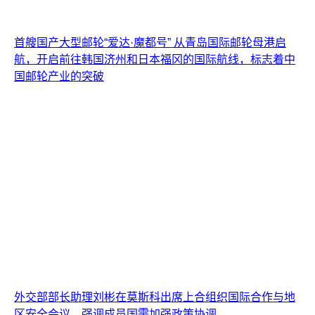
首艘国产大型邮轮“爱达·魔都号” 从青岛国际邮轮母港启
航，开启前往韩国济州和日本福冈的国际航线，标志着中
国邮轮产业的突破
外交部部长助理刘彬在莫斯科出席上合组织国际合作与地
区安全会议，强调成员国需加强政策协调