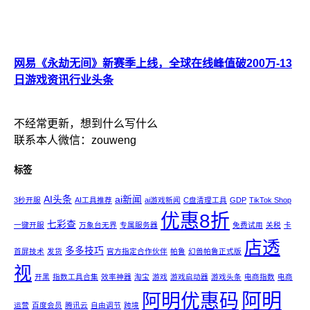
网易《永劫无间》新赛季上线，全球在线峰值破200万-13
日游戏资讯行业头条
不经常更新，想到什么写什么
联系本人微信：zouweng
标签
AI头条
ai新闻
3秒开服
AI工具推荐
ai游戏新闻
C盘清理工具
GDP
TikTok Shop
优惠8折
七彩查
一键开服
万象台无界
专属服务器
免费试用
关税
卡
店透
多多技巧
首屏技术
发货
官方指定合作伙伴
帕鲁
幻兽帕鲁正式版
视
开黑
指数工具合集
效率神器
淘宝
游戏
游戏启动器
游戏头条
电商指数
电商
阿明
阿明优惠码
运营
百度会员
腾讯云
自由调节
跨境