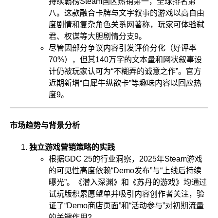
持续霸榜Steam国区热销第一，全球排名第
八。这款融合卡牌与文字叙事的游戏以高自由
度剧情和复杂角色关系网著称，玩家可体验弑
君、权谋等大胆剧情分支
9
。
尽管因部分争议内容引发评价分化（好评率
70%），但其140万字的文本量和网状叙事设
计仍被玩家认可为“不糊弄的诚意之作”。官方
近期新增“白犀牛纵欲卡”等趣味内容以回应热
度
9
。
市场趋势与背景分析
独立游戏营销策略的实践
根据GDC 25的行业洞察，2025年Steam游戏
的可见性高度依赖“Demo发布”与“上线后持续
曝光”。《潜入深渊》和《苏丹的游戏》均通过
试玩版积累愿望单并吸引内容创作者关注，验
证了“Demo商店页面”和“活动参与”对初期流量
的关键作用
2
。