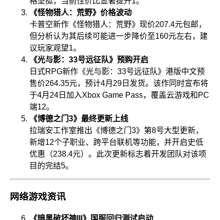
格坚挺，当前性价比显著提升
1
。
《怪物猎人：荒野》价格波动
卡普空新作《怪物猎人：荒野》现价207.4元包邮，
但分析认为其后续可能进一步降价至160元左右，建
议玩家观望
1
。
《光与影：33号远征队》预购开启
日式RPG新作《光与影：33号远征队》港版中文预
售价264.35元，预计4月29日发货。该作同时宣布将
于4月24日加入Xbox Game Pass，覆盖云游戏和PC
端
1
2
。
《博德之门3》最终更新上线
拉瑞安工作室推出《博德之门3》第8号大型更新，
新增12个子职业、跨平台联机等功能，并开启史低
优惠（238.4元）。此次更新标志着开发团队对该项
目的完结
5
。
网络游戏资讯
《暗黑破坏神III》国服回归测试启动