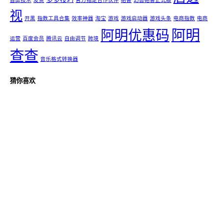
视
开黑
指数工具合集
效率神器
淘宝
游戏
游戏启动器
游戏头条
电商指数
电商
阿明
阿明优惠码
运营
百度会员
腾讯云
自由调节
跨境
查查
音乐格式转换器
猜你喜欢