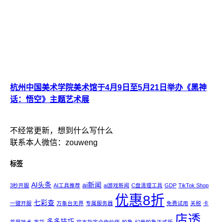
杭州中国美术学院美术馆于4月9日至5月21日举办《黑神
话：悟空》主题艺术展
不经常更新，想到什么写什么
联系本人微信：zouweng
标签
AI头条
ai新闻
3秒开服
AI工具推荐
ai游戏新闻
C盘清理工具
GDP
TikTok Shop
优惠8折
七彩查
一键开服
万象台无界
专属服务器
免费试用
关税
卡
店透
多多技巧
首屏技术
发货
官方指定合作伙伴
帕鲁
幻兽帕鲁正式版