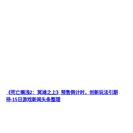
《死亡搁浅2：冥滩之上》预售倒计时，创新玩法引期
待-15日游戏新闻头条整理