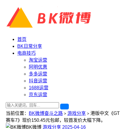
首页
BK日常分享
电商技巧
淘宝运营
阿明优惠
多多运营
抖音运营
1688运营
京东运营
当前位置：
BK微博奋斗之路
游戏分享
港版中文《GT
>
>
赛车7》现价150.45元包邮，较首发价大幅下降。
BK微博
游戏分享
2025-04-16