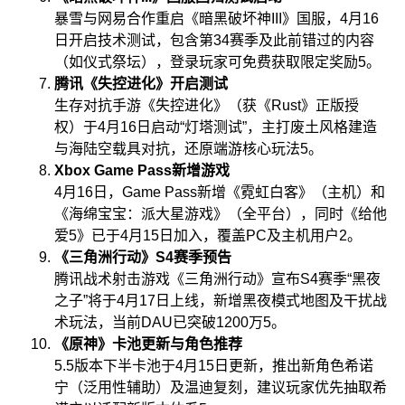
暴雪与网易合作重启《暗黑破坏神III》国服，4月16
日开启技术测试，包含第34赛季及此前错过的内容
（如仪式祭坛），登录玩家可免费获取限定奖励
5
。
腾讯《失控进化》开启测试
生存对抗手游《失控进化》（获《Rust》正版授
权）于4月16日启动“灯塔测试”，主打废土风格建造
与海陆空载具对抗，还原端游核心玩法
5
。
Xbox Game Pass新增游戏
4月16日，Game Pass新增《霓虹白客》（主机）和
《海绵宝宝：派大星游戏》（全平台），同时《给他
爱5》已于4月15日加入，覆盖PC及主机用户
2
。
《三角洲行动》S4赛季预告
腾讯战术射击游戏《三角洲行动》宣布S4赛季“黑夜
之子”将于4月17日上线，新增黑夜模式地图及干扰战
术玩法，当前DAU已突破1200万
5
。
《原神》卡池更新与角色推荐
5.5版本下半卡池于4月15日更新，推出新角色希诺
宁（泛用性辅助）及温迪复刻，建议玩家优先抽取希