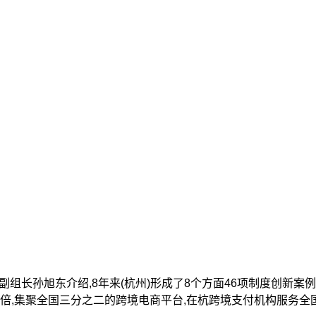
孙旭东介绍,8年来(杭州)形成了8个方面46项制度创新案例,实
增长275倍,集聚全国三分之二的跨境电商平台,在杭跨境支付机构服务