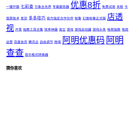
优惠8折
七彩查
一键开服
万象台无界
专属服务器
免费试用
关税
卡
店透
多多技巧
首屏技术
发货
官方指定合作伙伴
帕鲁
幻兽帕鲁正式版
视
开黑
指数工具合集
效率神器
淘宝
游戏
游戏启动器
游戏头条
电商指数
电商
阿明
阿明优惠码
运营
百度会员
腾讯云
自由调节
跨境
查查
音乐格式转换器
猜你喜欢