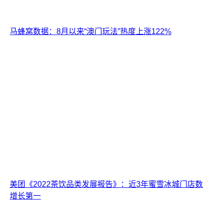
马蜂窝数据：8月以来“澳门玩法”热度上涨122%
美团《2022茶饮品类发展报告》：近3年蜜雪冰城门店数
增长第一