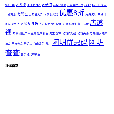
AI头条
ai新闻
3秒开服
AI工具推荐
ai游戏新闻
C盘清理工具
GDP
TikTok Shop
优惠8折
七彩查
一键开服
万象台无界
专属服务器
免费试用
关税
卡
店透
多多技巧
首屏技术
发货
官方指定合作伙伴
帕鲁
幻兽帕鲁正式版
视
开黑
指数工具合集
效率神器
淘宝
游戏
游戏启动器
游戏头条
电商指数
电商
阿明
阿明优惠码
运营
百度会员
腾讯云
自由调节
跨境
查查
音乐格式转换器
猜你喜欢