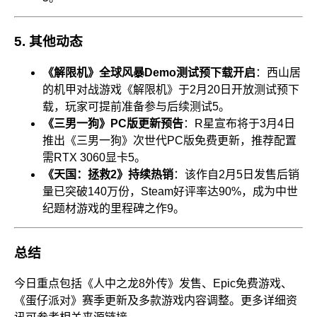
5.
其他动态
《解限机》全球风暴Demo测试预下载开启
：西山居
的机甲对战游戏《解限机》于2月20日开放测试预下
载，玩家可提前准备参与后续测试
5
。
《三男一狗》PC版更新预告
：R星宣布将于3月4日
推出《三男一狗》次世代PC版免费更新，推荐配置
需RTX 3060显卡
5
。
《天国：拯救2》持续热销
：该作自2月5日发售后销
量已突破140万份，Steam好评率达90%，成为中世
纪题材游戏的里程碑之作
9
。
总结
今日重点包括《人中之龙8外传》发售、Epic免费游戏、
《蛋仔派对》赛季更新及多款游戏内容调整。更多详细资