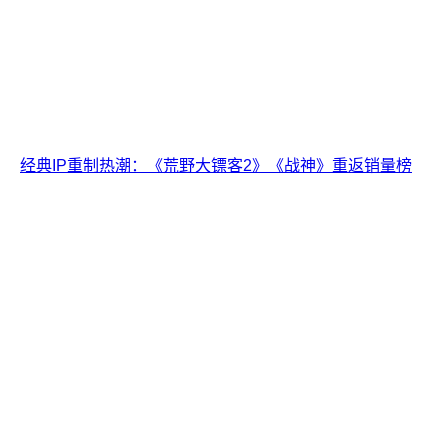
经典IP重制热潮：《荒野大镖客2》《战神》重返销量榜