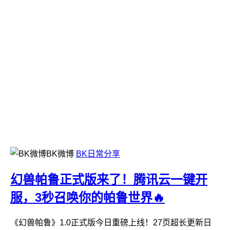
BK微博
BK日常分享
幻兽帕鲁正式版来了！腾讯云一键开
服，3秒召唤你的帕鲁世界🔥
《幻兽帕鲁》1.0正式版今日重磅上线！27页超长更新日