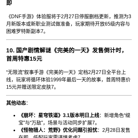
即
《DNF手游》体验服将于2月27日停服删档更新，推测为3
月新版本或新职业测试做准备，玩家期待开放65级内容与
困难罗特斯副本
7
。
10.
国产剧情解谜《完美的一天》发售倒计时，
首周特惠15元
“无限流”叙事手游《完美的一天》定档2月27日全平台上
线，玩家将循环体验1999年最后一天的故事，首周特惠价
15元并赠送限定皮肤
7
。
其他动态
：
《崩坏：星穹铁道》3.1版本明日上线
：新增角色“缇
宝”与“万敌”，场景与活动同步扩展
7
。
《怪物猎人：荒野》优化问题引担忧
：2月28日发售
在即，低配玩家需谨慎考虑
7
。