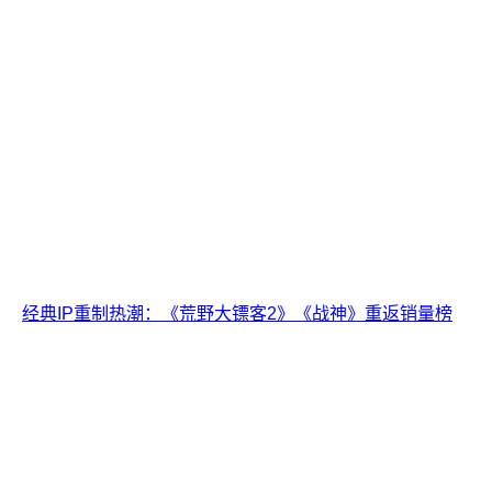
经典IP重制热潮：《荒野大镖客2》《战神》重返销量榜