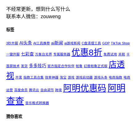
不经常更新，想到什么写什么
联系本人微信：zouweng
标签
AI头条
ai新闻
3秒开服
AI工具推荐
ai游戏新闻
C盘清理工具
GDP
TikTok Shop
优惠8折
七彩查
一键开服
万象台无界
专属服务器
免费试用
关税
卡
店透
多多技巧
首屏技术
发货
官方指定合作伙伴
帕鲁
幻兽帕鲁正式版
视
开黑
指数工具合集
效率神器
淘宝
游戏
游戏启动器
游戏头条
电商指数
电商
阿明
阿明优惠码
运营
百度会员
腾讯云
自由调节
跨境
查查
音乐格式转换器
猜你喜欢