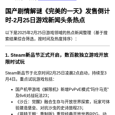
国产剧情解谜《完美的一天》发售倒计
时-2月25日游戏新闻头条热点
以下是2025年2月25日游戏领域的热点新闻整理（基于搜
索结果综合筛选，按时间及热度排序）：
1.
Steam新品节正式开启，数百款独立游戏开放
限时试玩
Steam新品节于北京时间2月25日凌晨2点启动，持续至3
月4日。重点试玩游戏包括：
国产机甲游戏《解限机》新增PvPvE模式“玛什马克”
及6v6对战玩法
2
3
；
《沙丘：觉醒》融合生存与开放世界探索，玩家可体
验建造堡垒、对抗沙虫的史诗旅程
2
3
；
《哥特王朝：重制版》重现经典开放世界RPG，动