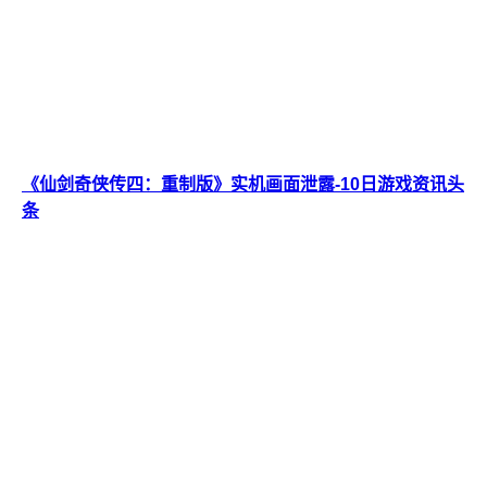
《仙剑奇侠传四：重制版》实机画面泄露-10日游戏资讯头
条