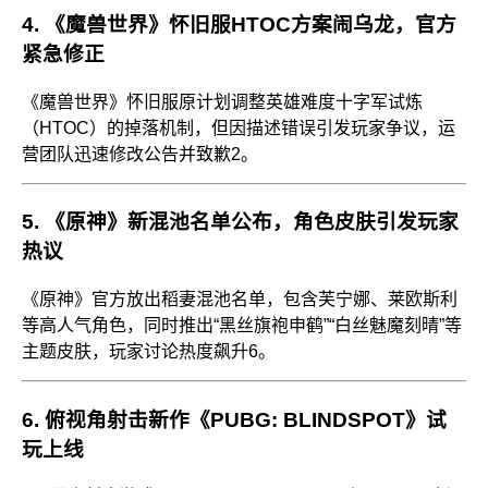
4.
《魔兽世界》怀旧服HTOC方案闹乌龙，官方
紧急修正
《魔兽世界》怀旧服原计划调整英雄难度十字军试炼
（HTOC）的掉落机制，但因描述错误引发玩家争议，运
营团队迅速修改公告并致歉
2
。
5.
《原神》新混池名单公布，角色皮肤引发玩家
热议
《原神》官方放出稻妻混池名单，包含芙宁娜、莱欧斯利
等高人气角色，同时推出“黑丝旗袍申鹤”“白丝魅魔刻晴”等
主题皮肤，玩家讨论热度飙升
6
。
6.
俯视角射击新作《PUBG: BLINDSPOT》试
玩上线