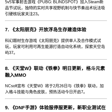
5v5军事射击游戏《PUBG: BLINDSPOT》加入Steam新
品节试玩，独特的实时共享视野机制与快节奏战术玩法吸
引硬核玩家关注
2
3
。
7.
《太阳朋克》开放浮岛生存建造体验
科幻题材生存游戏《太阳朋克》提供单人及合作模式试
玩，玩家可利用可再生能源打造自动化系统，探索天空岛
屿
3
7
。
8.
《天堂W》联动《铁拳》明日更新，格斗元素
融入MMO
NCsoft宣布《天堂W》将于2月26日与《铁拳》联动，加
入格斗技能与角色皮肤，预热活动今日开启
7
。
9.
《DNF手游》体验服停服更新，新职业测试在